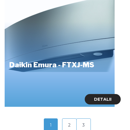
Daikin Emura - FTXJ-MS
DETALII
1
2
3