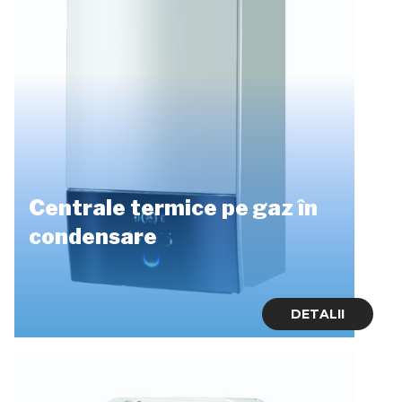
Centrale termice pe gaz în
condensare
DETALII